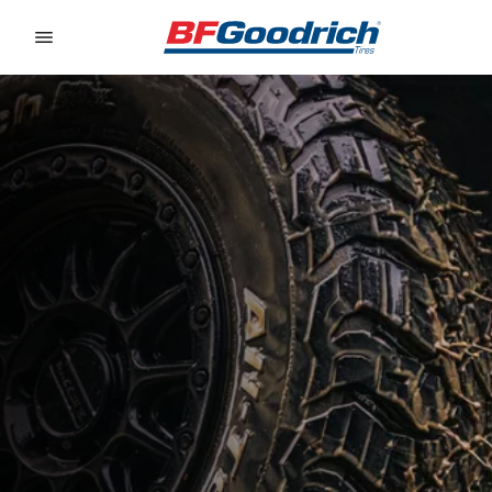
Go to page content
Go to page navigation