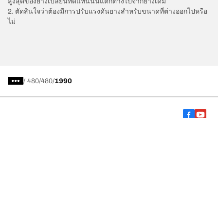
สูงสุดของยางเปลี่ยนทดแทนนั้นแตกต่างไปจากยางเดิม
2. ตัดสินใจว่าต้องมีการปรับแรงดันยางสำหรับขนาดที่ต่างออกไปหรือ
ไม่
/
480
480
1990
การเลือกยางให้เหมาะสม
ดูยางทุกรุ่น
เกี่ยวกับ BFGoodrich