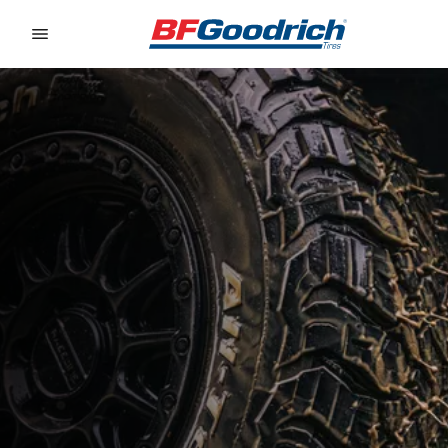
Go to page content
Go to page navigation