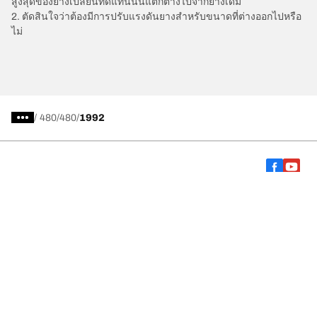
สูงสุดของยางเปลี่ยนทดแทนนั้นแตกต่างไปจากยางเดิม
2. ตัดสินใจว่าต้องมีการปรับแรงดันยางสำหรับขนาดที่ต่างออกไปหรือ
ไม่
/
480
480
1992
การเลือกยางให้เหมาะสม
ดูยางทุกรุ่น
เกี่ยวกับ BFGoodrich