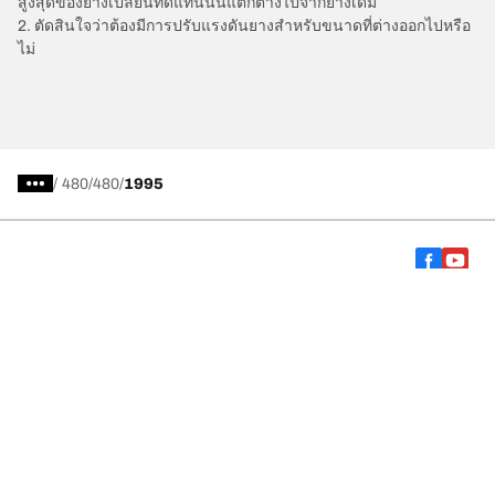
สูงสุดของยางเปลี่ยนทดแทนนั้นแตกต่างไปจากยางเดิม
2. ตัดสินใจว่าต้องมีการปรับแรงดันยางสำหรับขนาดที่ต่างออกไปหรือ
ไม่
/
480
480
1995
การเลือกยางให้เหมาะสม
ดูยางทุกรุ่น
เกี่ยวกับ BFGoodrich