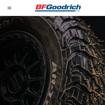
Go to page content
Go to page navigation