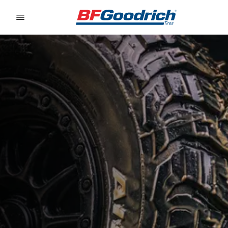
Go to page content
Go to page navigation