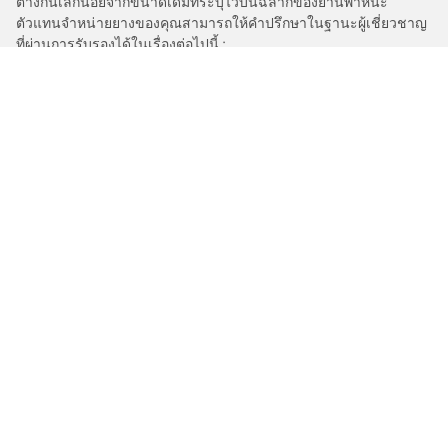
ต่างกันเล็กน้อยจากขนาดเดิมที่ระบุไว้บนฉลากของยานพาหนะ
ตัวแทนจำหน่ายยางของคุณสามารถให้คำปรึกษาในฐานะผู้เชี่ยวชาญ
ที่ผ่านการรับรองได้ในเรื่องต่อไปนี้ :
1. แจ้งให้คุณทราบหากค่าการรับน้ำหนักบรรทุกและ/หรือความเร็ว
สูงสุดของยางเปลี่ยนทดแทนนั้นแตกต่างไปจากยางเดิม
2. ตัดสินใจว่าต้องมีการปรับแรงดันยางสำหรับขนาดที่ต่างออกไปหรือ
ไม่
/
Cc8s
CC8S
การเลือกยางให้เหมาะสม