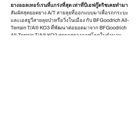
ยางออลเทอร์เรนที่แกร่งที่สุด เท่าที่บีเอฟกู๊ดริชเคยทำมา
สัมผัสสุดยอดยาง A/T สายลุยที่ออกแบบมาเพื่อรถกระบะ
และเอสยูวีสายลุยป่าหรือวิ่งในเมือง กับ BFGoodrich All-
Terrain T/A® KO3 ที่พัฒนาต่อยอดมาจาก BFGoodrich
All-Terrain T/A® KO2 สุดยอดยางออฟโรดในตำนาน
ด้วยเนื้อยางและลายดอกยางที่ให้แรงยึดเกาะตะกุยอัน
กำลัง
ทรงพลังในทุกสภาพพื้นผิว ไม่ว่าจะถนนปกติ ทางเปียก
ค้นหา
ทางดินโคลน ทราย หรือแม้แต่ก้อนหิน รวมถึงยังทำให้
ยาง
ระยะเบรกของรถยนต์สั้นลง และสามารถใช้งานได้
ยาวนานอีกด้วย
รถ
ยาง A/T ที่ใช้งานได้ดีบนถนนปกติทั้งเปียกหรือแห้ง
ของ
และเส้นทางออฟโรดสุดโหด
คุณ
KO3 ออกแบบมาเพื่อรถซียูวี รถเอสยูวี และรถ
อยู่
กระบะที่มาพร้อมระบบขับเคลื่อน 4 ล้อโดยเฉพาะ
แชมป์รายการแข่งรถออฟโรดสุดหฤโหด ‘บาฮา’
ใน
(Baja)
ใด
ยาง BFGoodrich® รับประกันคุณภาพการผลิต 6
ปี* และ รับประกันยางที่เกิดจากการ บาด บวม แตก