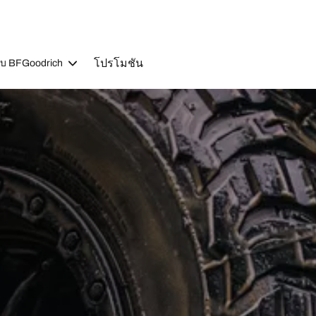
โปรโมชัน
วกับ BFGoodrich