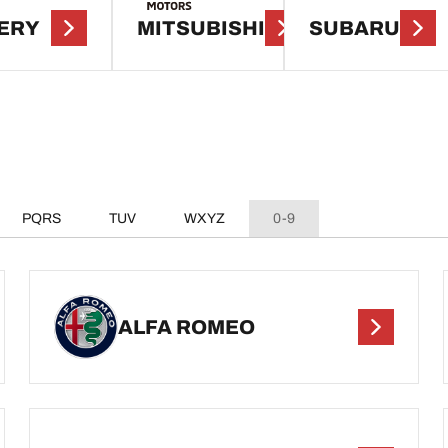
ERY
MITSUBISHI
SUBARU
PQRS
TUV
WXYZ
0-9
ALFA ROMEO