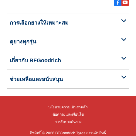
การเลือกยางให้เหมาะสม
ดูยางทุกรุ่น
เกี่ยวกับ BFGoodrich
ช่วยเหลือและสนับสนุน
นโยบายความเป็นส่วนตัว
ข้อตกลงและเงื่อนไข
การรับประกันยาง
ลิขสิทธิ์ © 2026 BFGoodrich Tyres สงวนลิขสิทธิ์