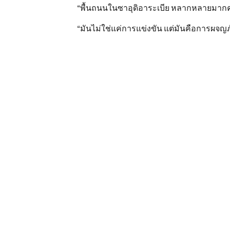
“พื้นถนนในซาอุดิอาระเบีย หลากหลายมากค่ะ ม
“มันไม่ใช่แค่การแข่งขัน แต่มันคือการผจญ