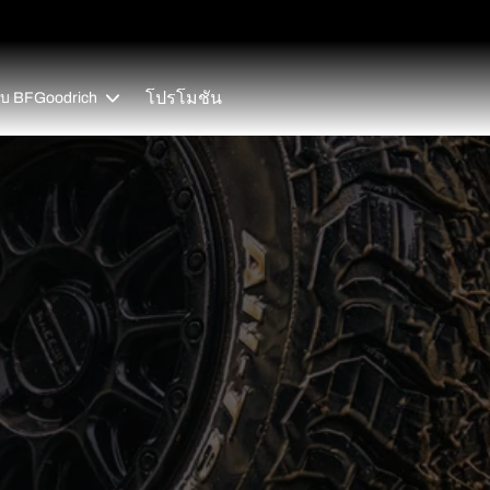
โปรโมชัน
วกับ BFGoodrich