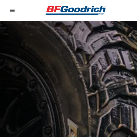
Go to page content
Go to page navigation