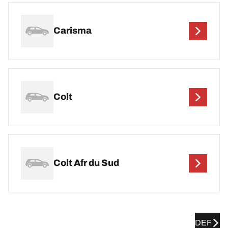
Carisma
Colt
Colt Afr du Sud
DEF