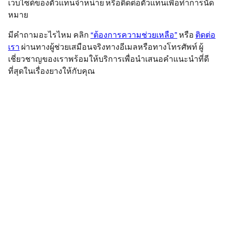
เว็บไซต์ของตัวแทนจำหน่าย หรือติดต่อตัวแทนเพื่อทำการนัด
หมาย
มีคำถามอะไรไหม คลิก
“ต้องการความช่วยเหลือ”
หรือ
ติดต่อ
เรา
ผ่านทางผู้ช่วยเสมือนจริงทางอีเมลหรือทางโทรศัพท์ ผู้
เชี่ยวชาญของเราพร้อมให้บริการเพื่อนำเสนอคำแนะนำที่ดี
ที่สุดในเรื่องยางให้กับคุณ
ข้อกฎหมาย
ค่าการรับน้ำหนักบรรทุกและ/หรือความเร็วสูงสุดที่แสดงอาจจะแตก
ต่างกันเล็กน้อยจากขนาดเดิมที่ระบุไว้บนฉลากของยานพาหนะ
ตัวแทนจำหน่ายยางของคุณสามารถให้คำปรึกษาในฐานะผู้เชี่ยวชาญ