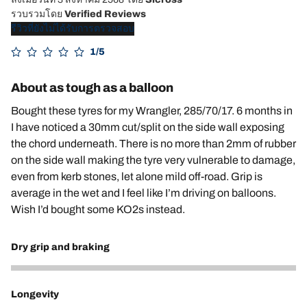
รวบรวมโดย
Verified Reviews
รีวิวที่ยังไม่ได้รับการตรวจสอบ
1/5
About as tough as a balloon
Bought these tyres for my Wrangler, 285/70/17. 6 months in
I have noticed a 30mm cut/split on the side wall exposing
the chord underneath. There is no more than 2mm of rubber
on the side wall making the tyre very vulnerable to damage,
even from kerb stones, let alone mild off-road. Grip is
average in the wet and I feel like I’m driving on balloons.
Wish I’d bought some KO2s instead.
Dry grip and braking
3
Longevity