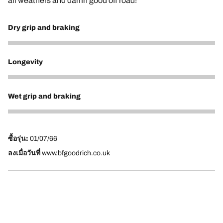
all weathers and damn good off road!
Dry grip and braking
5
Longevity
5
Wet grip and braking
4
ซื้อรุ่น:
01/07/66
ลงเมื่อวันที่
www.bfgoodrich.co.uk