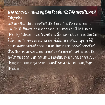
ยางรถกระบะและเอสยูวีที่สร้างขึ้นเพื่อให้คุณขับไปทุกที่
ได้ทุกวัน
เพลิดเพลินไปกับการขับขี่เปิดโลกกว้างที่สะดวกสบาย
และไม่มีเสียงรบกวน การออกแบบฐานยางที่ได้รับการ
ปรับปรุงให้เหมาะสม โดยมีร่องล็อกแบบ 3D ความลึกเต็ม
ให้ความมั่นคงของดอกยางที่ดีเยี่ยมสำหรับอายุการใช้
งานของดอกยางที่ยาวนาน สัมผัสประสบการณ์การขับขี่
ที่ไม่มียางบดถนนและสบายด้วยร่องยางด้านข้างแบบปิด
ซึ่งให้สมรรถนะบนถนนที่เงียบเชียบ เหมาะกับรถกระบะ 4
ประตู กระบะยกสูง กระบะออฟโรด 4X4 และเอสยูวีทุก
ประเภท