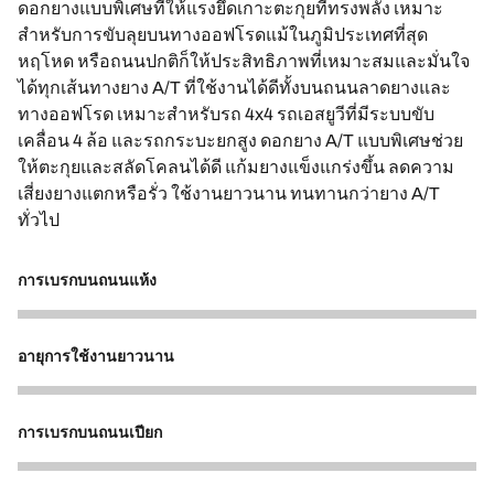
ดอกยางแบบพิเศษที่ให้แรงยึดเกาะตะกุยที่ทรงพลัง เหมาะ
สำหรับการขับลุยบนทางออฟโรดแม้ในภูมิประเทศที่สุด
หฤโหด หรือถนนปกติก็ให้ประสิทธิภาพที่เหมาะสมและมั่นใจ
ได้ทุกเส้นทางยาง A/T ที่ใช้งานได้ดีทั้งบนถนนลาดยางและ
ทางออฟโรด เหมาะสำหรับรถ 4x4 รถเอสยูวีที่มีระบบขับ
เคลื่อน 4 ล้อ และรถกระบะยกสูง ดอกยาง A/T แบบพิเศษช่วย
ให้ตะกุยและสลัดโคลนได้ดี แก้มยางแข็งแกร่งขึ้น ลดความ
เสี่ยงยางแตกหรือรั่ว ใช้งานยาวนาน ทนทานกว่ายาง A/T
ทั่วไป
การเบรกบนถนนแห้ง
5
อายุการใช้งานยาวนาน
5
การเบรกบนถนนเปียก
5