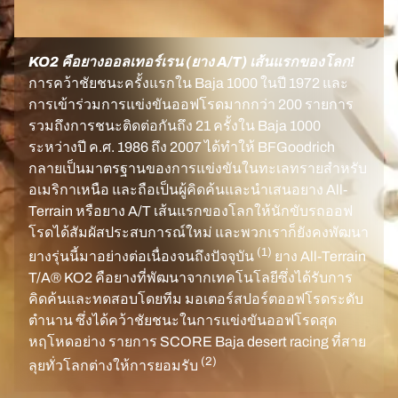
KO2 คือยางออลเทอร์เรน (ยาง A/T) เส้นแรกของโลก!
การคว้าชัยชนะครั้งแรกใน Baja 1000 ในปี 1972 และ
การเข้าร่วมการแข่งขันออฟโรดมากกว่า 200 รายการ
รวมถึงการชนะติดต่อกันถึง 21 ครั้งใน Baja 1000
ระหว่างปี ค.ศ. 1986 ถึง 2007 ได้ทำให้ BFGoodrich
กลายเป็นมาตรฐานของการแข่งขันในทะเลทรายสำหรับ
อเมริกาเหนือ และถือเป็นผู้คิดค้นและนำเสนอยาง All-
Terrain หรือยาง A/T เส้นแรกของโลกให้นักขับรถออฟ
โรดได้สัมผัสประสบการณ์ใหม่ และพวกเราก็ยังคงพัฒนา
(1)
ยางรุ่นนี้มาอย่างต่อเนื่องจนถึงปัจจุบัน
ยาง All-Terrain
T/A® KO2 คือยางที่พัฒนาจากเทคโนโลยีซึ่งได้รับการ
คิดค้นและทดสอบโดยทีม มอเตอร์สปอร์ตออฟโรดระดับ
ตำนาน ซึ่งได้คว้าชัยชนะในการแข่งขันออฟโรดสุด
หฤโหดอย่าง รายการ SCORE Baja desert racing ที่สาย
(2)
ลุยทั่วโลกต่างให้การยอมรับ