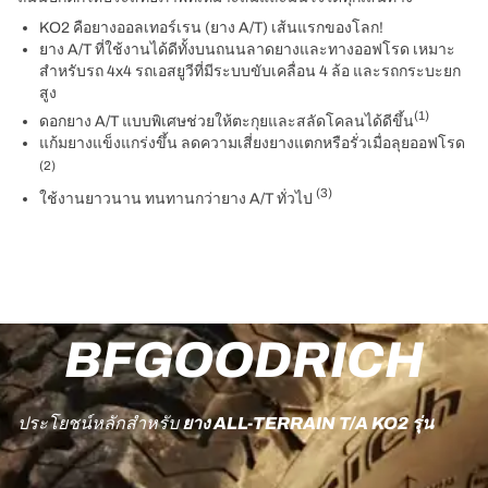
KO2 คือยางออลเทอร์เรน (ยาง A/T) เส้นแรกของโลก!
ยาง A/T ที่ใช้งานได้ดีทั้งบนถนนลาดยางและทางออฟโรด เหมาะ
สำหรับรถ 4x4 รถเอสยูวีที่มีระบบขับเคลื่อน 4 ล้อ และรถกระบะยก
สูง
(1)
ดอกยาง A/T แบบพิเศษช่วยให้ตะกุยและสลัดโคลนได้ดีขึ้น
แก้มยางแข็งแกร่งขึ้น ลดความเสี่ยงยางแตกหรือรั่วเมื่อลุยออฟโรด
(2)
(3)
ใช้งานยาวนาน ทนทานกว่ายาง A/T ทั่วไป
BFGOODRICH
ประโยชน์หลักสำหรับ
ยาง ALL-TERRAIN T/A KO2 รุ่น