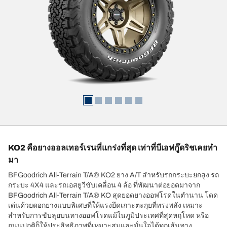
KO2 คือยางออลเทอร์เรนที่แกร่งที่สุด เท่าที่บีเอฟกู๊ดริชเคยทำ
มา
BFGoodrich All-Terrain T/A® KO2 ยาง A/T สำหรับรถกระบะยกสูง รถ
กระบะ 4X4 และรถเอสยูวีขับเคลื่อน 4 ล้อ ที่พัฒนาต่อยอดมาจาก
BFGoodrich All-Terrain T/A® KO สุดยอดยางออฟโรดในตำนาน โดด
เด่นด้วยดอกยางแบบพิเศษที่ให้แรงยึดเกาะตะกุยที่ทรงพลัง เหมาะ
สำหรับการขับลุยบนทางออฟโรดแม้ในภูมิประเทศที่สุดหฤโหด หรือ
ถนนปกติก็ให้ประสิทธิภาพที่เหมาะสมและมั่นใจได้ทุกเส้นทาง