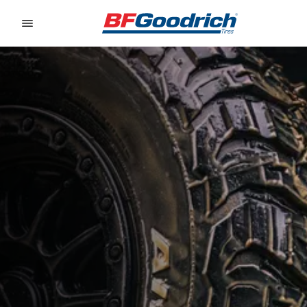
Go to page content
Go to page navigation