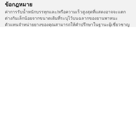
ข้อกฎหมาย
ค่าการรับน้ำหนักบรรทุกและ/หรือความเร็วสูงสุดที่แสดงอาจจะแตก
ต่างกันเล็กน้อยจากขนาดเดิมที่ระบุไว้บนฉลากของยานพาหนะ
ตัวแทนจำหน่ายยางของคุณสามารถให้คำปรึกษาในฐานะผู้เชี่ยวชาญ
ที่ผ่านการรับรองได้ในเรื่องต่อไปนี้ :
1. แจ้งให้คุณทราบหากค่าการรับน้ำหนักบรรทุกและ/หรือความเร็ว
สูงสุดของยางเปลี่ยนทดแทนนั้นแตกต่างไปจากยางเดิม
2. ตัดสินใจว่าต้องมีการปรับแรงดันยางสำหรับขนาดที่ต่างออกไปหรือ
ไม่
/
Car brands
ISUZU
การเลือกยางให้เหมาะสม