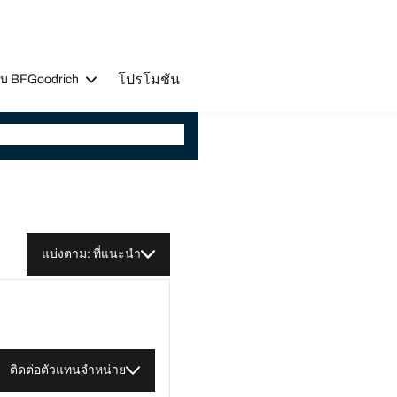
โปรโมชัน
วกับ BFGoodrich
แบ่งตาม: ที่แนะนำ
ติดต่อตัวแทนจำหน่าย