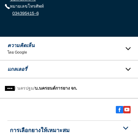
หมายเลขโทรศัพท์
034395415-6
ความคิดเห็น
โดย Google
แกลเลอรี่
/
นครปฐม
บ.นครยนต์การยาง จก.
การเลือกยางให้เหมาะสม