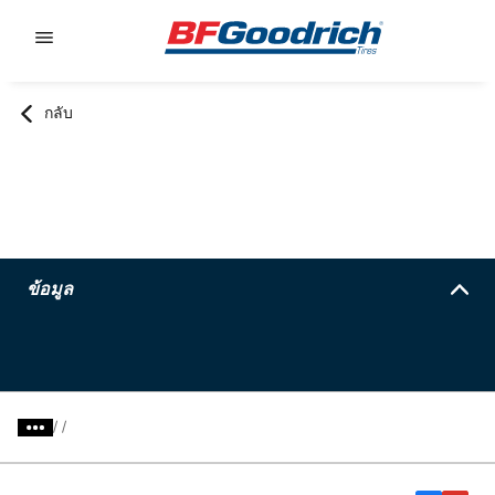
Go to page content
Go to page navigation
กลับ
ข้อมูล
/