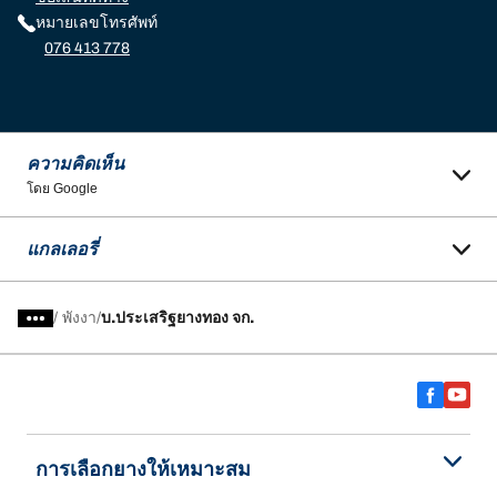
หมายเลขโทรศัพท์
076 413 778
ความคิดเห็น
โดย Google
แกลเลอรี่
/
พังงา
บ.ประเสริฐยางทอง จก.
การเลือกยางให้เหมาะสม