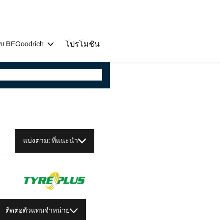
โปรโมชัน
วกับ BFGoodrich
แบ่งตาม: ที่แนะนำ
ติดต่อตัวแทนจำหน่าย