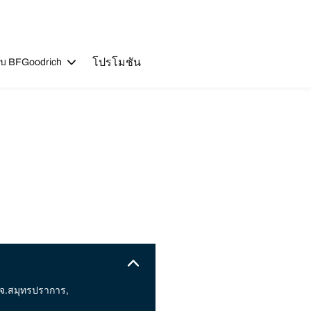
โปรโมชัน
วกับ BFGoodrich
 จ.สมุทรปราการ,