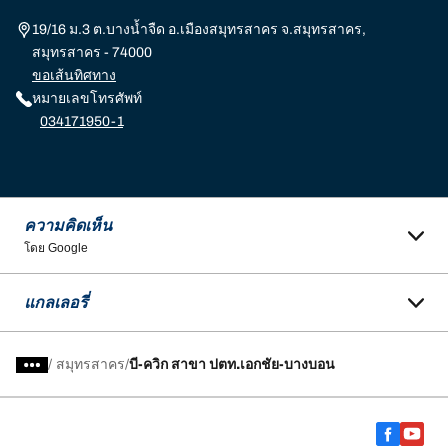
19/16 ม.3 ต.บางน้ำจืด อ.เมืองสมุทรสาคร จ.สมุทรสาคร,
สมุทรสาคร - 74000
ขอเส้นทิศทาง
หมายเลขโทรศัพท์
034171950-1
ความคิดเห็น
โดย Google
แกลเลอรี่
/
สมุทรสาคร
บี-ควิก สาขา ปตท.เอกชัย-บางบอน