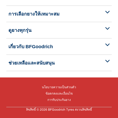
การเลือกยางให้เหมาะสม
ดูยางทุกรุ่น
เกี่ยวกับ BFGoodrich
ช่วยเหลือและสนับสนุน
นโยบายความเป็นส่วนตัว
ข้อตกลงและเงื่อนไข
การรับประกันยาง
ลิขสิทธิ์ © 2026 BFGoodrich Tyres สงวนลิขสิทธิ์