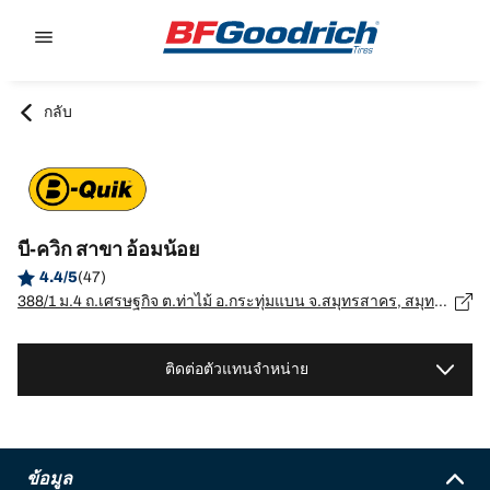
Go to page content
Go to page navigation
กลับ
บี-ควิก สาขา อ้อมน้อย
4.4/5
(47)
388/1 ม.4 ถ.เศรษฐกิจ ต.ท่าไม้ อ.กระทุ่มแบน จ.สมุทรสาคร, สมุทรสาคร - 74110
ติดต่อตัวแทนจำหน่าย
ข้อมูล