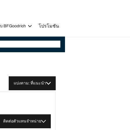
โปรโมชัน
วกับ BFGoodrich
แบ่งตาม: ที่แนะนำ
ติดต่อตัวแทนจำหน่าย