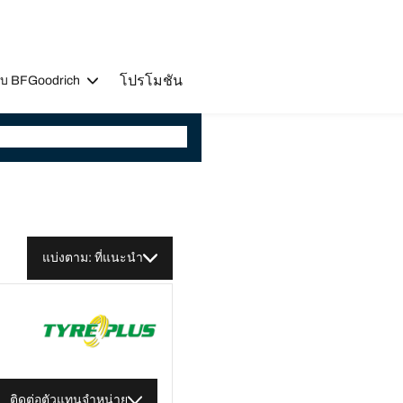
โปรโมชัน
วกับ BFGoodrich
แบ่งตาม: ที่แนะนำ
ติดต่อตัวแทนจำหน่าย