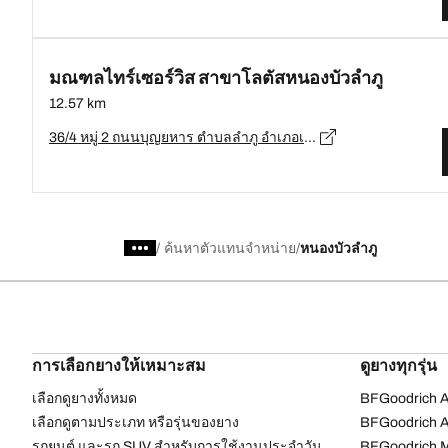
มณฑลไทร์เซอร์วิส สาขาโลตัสหนองบัวลำภู
12.57 km
36/4 หมู่ 2 ถนนบุญยหาร ตำบลลำภู อำเภอเมืองหนองบัวลำภู, หนองบัวลำภู, หนองบัวลำภู 39000, อ.เมืองหนองบัวลำภู, หนองบัวลำภู - 39000
/
ค้นหาตัวแทนจำหน่าย
หนองบัวลำภู
การเลือกยางให้เหมาะสม
ดูยางทุกรุ่น
เลือกดูยางทั้งหมด
BFGoodrich Al
เลือกดูตามประเภท หรือรุ่นของยาง
BFGoodrich Al
รถยนต์ และรถ SUV สำหรับการใช้งานประจำวัน
BFGoodrich M