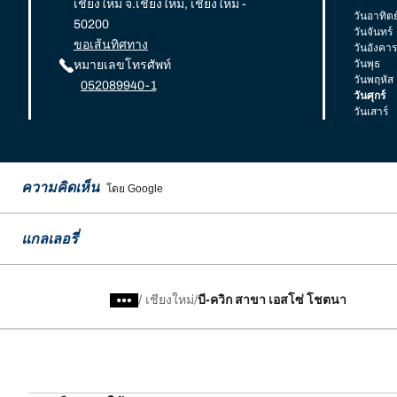
เชียงใหม่ จ.เชียงใหม่, เชียงใหม่ -
วันอาทิตย
50200
วันจันทร์
ขอเส้นทิศทาง
วันอังคาร
วันพุธ
หมายเลขโทรศัพท์
วันพฤหัส
052089940-1
วันศุกร์
วันเสาร์
ความคิดเห็น
โดย Google
แกลเลอรี่
/
เชียงใหม่
บี-ควิก สาขา เอสโซ่ โชตนา