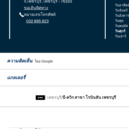
จ.เพชรบุรี, เพชรบุรี - 76150
วันอาทิตย
ขอเส้นทิศทาง
วันจันทร์
หมายเลขโทรศัพท์
วันอังคาร
วันพุธ
032 895 823
วันพฤหัส
วันศุกร์
วันเสาร์
ความคิดเห็น
โดย Google
แกลเลอรี่
/
เพชรบุรี
บี-ควิก สาขา โรบินสัน เพชรบุรี