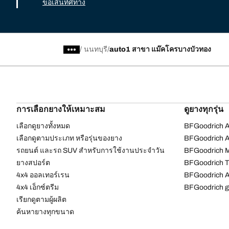
ขอเส้นทิศทาง
/
นนทบุรี
auto1 สาขา แม๊คโครบางบัวทอง
การเลือกยางให้เหมาะสม
ดูยางทุกรุ่น
เลือกดูยางทั้งหมด
BFGoodrich Al
เลือกดูตามประเภท หรือรุ่นของยาง
BFGoodrich Al
รถยนต์ และรถ SUV สำหรับการใช้งานประจำวัน
BFGoodrich M
ยางสปอร์ต
BFGoodrich Tr
4x4 ออลเทอร์เรน​
BFGoodrich A
4x4 เอ็กซ์ตรีม​
BFGoodrich g
เรียกดูตามผู้ผลิต
ค้นหายางทุกขนาด