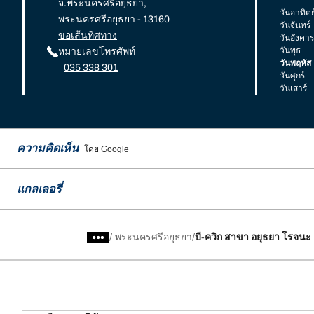
จ.พระนครศรีอยุธยา,
วันอาทิตย
พระนครศรีอยุธยา - 13160
วันจันทร์
ขอเส้นทิศทาง
วันอังคาร
วันพุธ
หมายเลขโทรศัพท์
วันพฤหัส
035 338 301
วันศุกร์
วันเสาร์
ความคิดเห็น
โดย Google
แกลเลอรี่
/
พระนครศรีอยุธยา
บี-ควิก สาขา อยุธยา โรจนะ