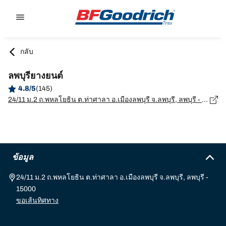
Go to page content
Go to page navigation
กลับ
ลพบุรียางยนต์
4.8/5
(145)
24/11 ม.2 ถ.พหลโยธิน ต.ท่าศาลา อ.เมืองลพบุรี จ.ลพบุรี, ลพบุรี - 15000
ข้อมูล
24/11 ม.2 ถ.พหลโยธิน ต.ท่าศาลา อ.เมืองลพบุรี จ.ลพบุรี, ลพบุรี -
15000
ขอเส้นทิศทาง