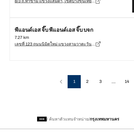
8/3 ถ.ท่าข้าม แขวงแสมดำ, เขตบางขุนเทียน, กทม. 10150, เขตบางขุนเทียน - 10150
พีแอนด์เอส จิ๊บ พีแอนด์เอส จิ๊บ บจก
7.27 km
เลขที่ 123 ถนนนิมิตใหม่ แขวงสามวาตะวันออก, กรุงเทพมหานคร, เขตคลองสามวา - 10510
…
1
2
3
14
/
ค้นหาตัวแทนจำหน่าย
กรุงเทพมหานคร