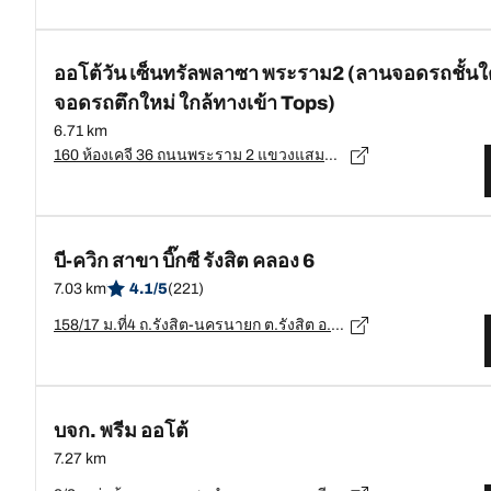
ออโต้วัน เซ็นทรัลพลาซา พระราม2 (ลานจอดรถชั้นใต้
จอดรถตึกใหม่ ใกล้ทางเข้า Tops)
6.71 km
160 ห้องเคจี 36 ถนนพระราม 2 แขวงแสมดำ เขตบางขุนเทียน กรุงเทพมหานคร 10150 ชั้นใต้ดิน อาคารจอดรถ Tree Parking บางขุนเทียน 10150, บำงขุนเทียน - 10150
บี-ควิก สาขา บิ๊กซี รังสิต คลอง 6
7.03 km
4.1/5
(221)
158/17 ม.ที่4 ถ.รังสิต-นครนายก ต.รังสิต อ.ธัญญบุรี จ.ปทุมธานี, ปทุมธานี - 12110
บจก. พรีม ออโต้
7.27 km