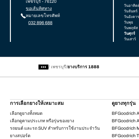
เพชรบุรี - 76120
วันอาทิตย
ขอเส้นทิศทาง
วันจันทร์
หมายเลขโทรศัพท์
วันอังคาร
วันพุธ
032 896 688
วันพฤหัส
วันศุกร์
วันเสาร์
/
เพชรบุรี
ยางบริการ 1888
การเลือกยางให้เหมาะสม
ดูยางทุกรุ่น
เลือกดูยางทั้งหมด
BFGoodrich Al
เลือกดูตามประเภท หรือรุ่นของยาง
BFGoodrich Al
รถยนต์ และรถ SUV สำหรับการใช้งานประจำวัน
BFGoodrich M
ยางสปอร์ต
BFGoodrich Tr