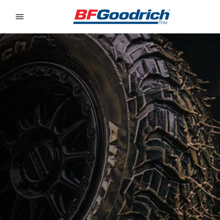
Go to page content
Go to page navigation