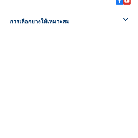
การเลือกยางให้เหมาะสม
ดูยางทุกรุ่น
เกี่ยวกับ BFGoodrich
ช่วยเหลือและสนับสนุน
นโยบายความเป็นส่วนตัว
ข้อตกลงและเงื่อนไข
การรับประกันยาง
ลิขสิทธิ์ © 2026 BFGoodrich Tyres สงวนลิขสิทธิ์