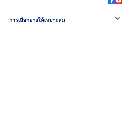
การเลือกยางให้เหมาะสม
ดูยางทุกรุ่น
เกี่ยวกับ BFGoodrich
ช่วยเหลือและสนับสนุน
นโยบายความเป็นส่วนตัว
ข้อตกลงและเงื่อนไข
การรับประกันยาง
ลิขสิทธิ์ © 2026 BFGoodrich Tyres สงวนลิขสิทธิ์