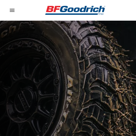
Go to page content
Go to page navigation