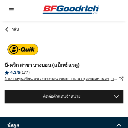
Go to page content
Go to page navigation
กลับ
บี-ควิก สาขา บางบอน (แม็กซ์ แวลู)
4.3/5
(177)
4 ถ.บางขุนเทียน แขวงบางบอน เขตบางบอน กรุงเทพมหานคร, กรุงเทพมหานคร - 10150
ติดต่อตัวแทนจำหน่าย
ข้อมูล