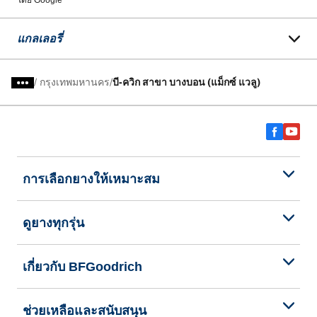
โดย Google
แกลเลอรี่
/
กรุงเทพมหานคร
บี-ควิก สาขา บางบอน (แม็กซ์ แวลู)
การเลือกยางให้เหมาะสม
ดูยางทุกรุ่น
เกี่ยวกับ BFGoodrich
ช่วยเหลือและสนับสนุน