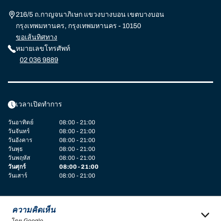
216/5 ถ.กาญจนาภิเษก แขวงบางบอน เขตบางบอน
กรุงเทพมหานคร, กรุงเทพมหานคร - 10150
ขอเส้นทิศทาง
หมายเลขโทรศัพท์
02 036 9889
เวลาเปิดทำการ
วันอาทิตย์
08:00 - 21:00
วันจันทร์
08:00 - 21:00
วันอังคาร
08:00 - 21:00
วันพุธ
08:00 - 21:00
วันพฤหัส
08:00 - 21:00
วันศุกร์
08:00 - 21:00
วันเสาร์
08:00 - 21:00
ความคิดเห็น