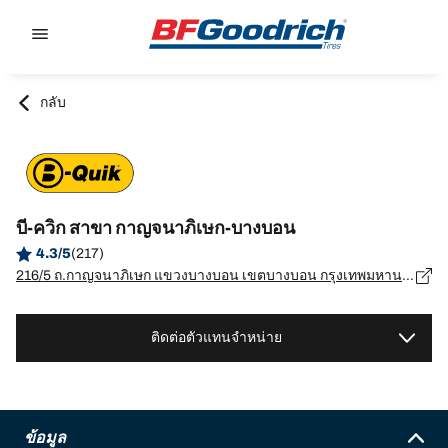
Go to page content
Go to page navigation
กลับ
บี-ควิก สาขา กาญจนาภิเษก-บางบอน
4.3/5
(217)
216/5 ถ.กาญจนาภิเษก แขวงบางบอน เขตบางบอน กรุงเทพมหานคร, กรุงเทพมหานคร - 10150
ติดต่อตัวแทนจำหน่าย
ข้อมูล