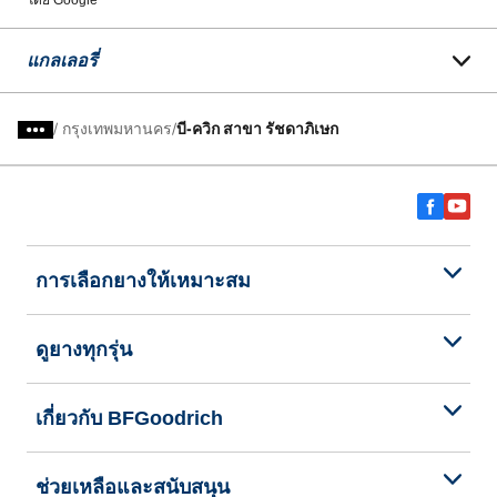
โดย Google
แกลเลอรี่
/
กรุงเทพมหานคร
บี-ควิก สาขา รัชดาภิเษก
การเลือกยางให้เหมาะสม
ดูยางทุกรุ่น
เกี่ยวกับ BFGoodrich
ช่วยเหลือและสนับสนุน