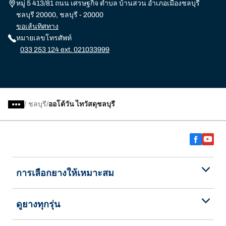
หมู่ 5 413/81 ถนน เศรษฐกิจ ตำบล บ้านสวน อำเภอเมืองชลบุรี
ชลบุรี 20000, ชลบุรี - 20000
ขอเส้นทิศทาง
หมายเลขโทรศัพท์
033 253 124 ext. 021033999
/
ชลบุรี
ออโต้วัน ไทวัสดุชลบุรี
การเลือกยางให้เหมาะสม
ดูยางทุกรุ่น