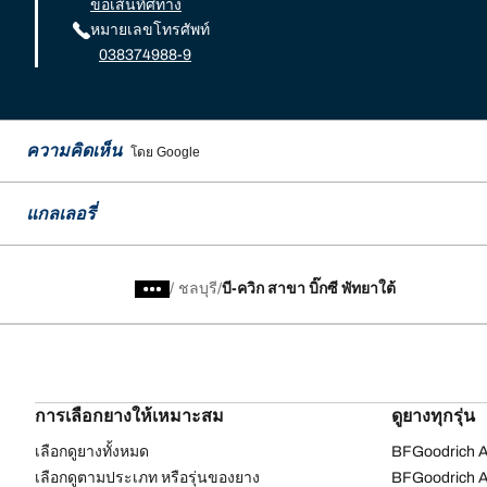
ขอเส้นทิศทาง
หมายเลขโทรศัพท์
038374988-9
ความคิดเห็น
โดย Google
แกลเลอรี่
/
ชลบุรี
บี-ควิก สาขา บิ๊กซี พัทยาใต้
การเลือกยางให้เหมาะสม
ดูยางทุกรุ่น
เลือกดูยางทั้งหมด
BFGoodrich Al
เลือกดูตามประเภท หรือรุ่นของยาง
BFGoodrich Al