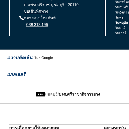
วันอาทิตย
ต.แพรกศรีราชา, ชลบุรี - 20110
วันจันทร์
ขอเส้นทิศทาง
วันอังคาร
วันพุธ
หมายเลขโทรศัพท์
วันพฤหัส
038 313 195
วันศุกร์
วันเสาร์
ความคิดเห็น
โดย Google
แกลเลอรี่
/
ชลบุรี
บจก.ศรีราชากิจการยาง
การเลือกยางให้เหมาะสม
ดูยางทุกรุ่น