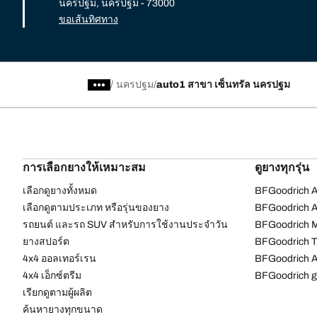
นครปฐม, นครปฐม - 73000
ขอเส้นทิศทาง
/
นครปฐม
auto1 สาขา เซ็นทรัล นครปฐม
การเลือกยางให้เหมาะสม
ดูยางทุกรุ่น
เลือกดูยางทั้งหมด
BFGoodrich Al
เลือกดูตามประเภท หรือรุ่นของยาง
BFGoodrich Al
รถยนต์ และรถ SUV สำหรับการใช้งานประจำวัน
BFGoodrich M
ยางสปอร์ต
BFGoodrich Tr
4x4 ออลเทอร์เรน​
BFGoodrich A
4x4 เอ็กซ์ตรีม​
BFGoodrich g
เรียกดูตามผู้ผลิต
ค้นหายางทุกขนาด