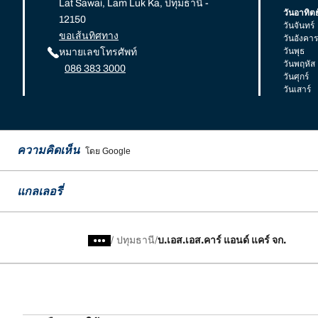
Lat Sawai, Lam Luk Ka, ปทุมธานี -
วันอาทิตย
12150
วันจันทร์
ขอเส้นทิศทาง
วันอังคาร
วันพุธ
หมายเลขโทรศัพท์
วันพฤหัส
086 383 3000
วันศุกร์
วันเสาร์
ความคิดเห็น
โดย Google
แกลเลอรี่
/
ปทุมธานี
บ.เอส.เอส.คาร์ แอนด์ แคร์ จก.