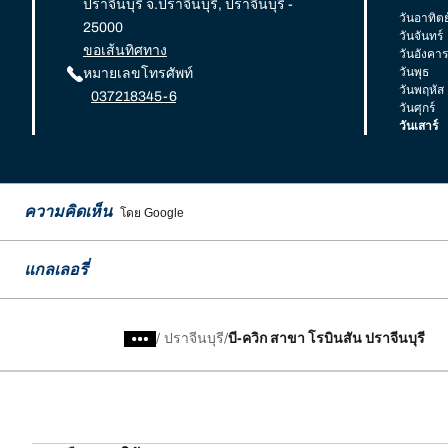
ปราจีนบุรี จ.ปราจีนบุรี, ปราจีนบุรี -
วันอาทิตย
25000
วันจันทร์
ขอเส้นทิศทาง
วันอังคาร
วันพุธ
หมายเลขโทรศัพท์
วันพฤหัส
037218345-6
วันศุกร์
วันเสาร์
ความคิดเห็น
โดย Google
แกลเลอรี่
/
ปราจีนบุรี
บี-ควิก สาขา โรบินสัน ปราจีนบุรี