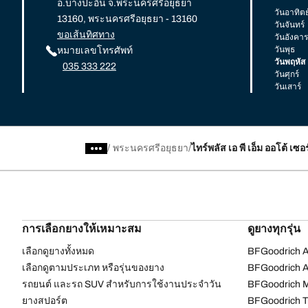
อ.บางปะอิน จ.พระนครศรีอยุธยา
วันอาทิตย
13160, พระนครศรีอยุธยา - 13160
วันจันทร์
ขอเส้นทิศทาง
วันอังคาร
วันพุธ
หมายเลขโทรศัพท์
วันพฤหัส
035 333 222
วันศุกร์
วันเสาร์
/
พระนครศรีอยุธยา
ไทร์พลัส เอ พี เอ็ม ออโต้ เซอร
การเลือกยางให้เหมาะสม
ดูยางทุกรุ่น
เลือกดูยางทั้งหมด
BFGoodrich Al
เลือกดูตามประเภท หรือรุ่นของยาง
BFGoodrich Al
รถยนต์ และรถ SUV สำหรับการใช้งานประจำวัน
BFGoodrich M
ยางสปอร์ต
BFGoodrich Tr