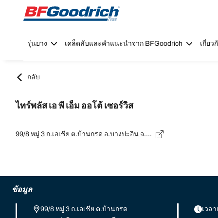
Go to page content
Go to page navigation
รุ่นยาง
เคล็ดลับและคำแนะนำจาก BFGoodrich
เกี่ย
กลับ
ไทร์พลัส เอ พี เอ็ม ออโต้ เซอร์วิส
99/8 หมู่ 3 ถ.เอเชีย ต.บ้านกรด อ.บางปะอิน จ.พระนครศรีอยุธยา 13160, พระนครศรีอยุธยา - 13160
ข้อมูล
99/8 หมู่ 3 ถ.เอเชีย ต.บ้านกรด
เวลา