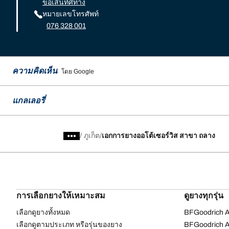
ขอเส้นทิศทาง
หมายเลขโทรศัพท์
076 328 001
ความคิดเห็น
โดย Google
แกลเลอรี่
/
ภูเก็ต
เอกการยางออโต้เซอร์วิส สาขา ถลาง
การเลือกยางให้เหมาะสม
ดูยางทุกรุ่น
เลือกดูยางทั้งหมด
BFGoodrich Al
เลือกดูตามประเภท หรือรุ่นของยาง
BFGoodrich Al