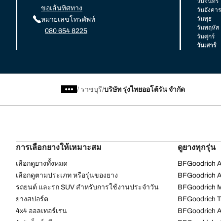
วันจันทร์
ขอเส้นทิศทาง
วันอังคาร
วันพุธ
หมายเลขโทรศัพท์
วันพฤหัส
080 654 8225
วันศุกร์
วันเสาร์
/
ราชบุรี
บริษัท รุ่งไทยออโต้รัน จำกัด
การเลือกยางให้เหมาะสม
ดูยางทุกรุ่น
เลือกดูยางทั้งหมด
BFGoodrich Al
เลือกดูตามประเภท หรือรุ่นของยาง
BFGoodrich Al
รถยนต์ และรถ SUV สำหรับการใช้งานประจำวัน
BFGoodrich M
ยางสปอร์ต
BFGoodrich Tr
4x4 ออลเทอร์เรน​
BFGoodrich A