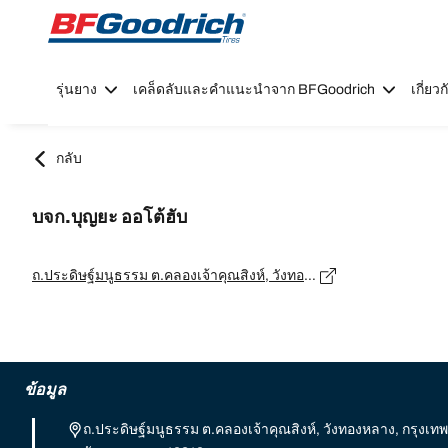
Go to page content
Go to page navigation
รุ่นยาง
เคล็ดลับและคำแนะนำจาก BFGoodrich
เกี่ย
กลับ
บจก.บุญยะ ออโต้ฮับ
ถ.ประดิษฐ์มนูธรรม ต.คลองเจ้าคุณสิงห์, วังทองหลาง, กรุงเทพมหานคร 10310, วังทองหลาง - 10310
ข้อมูล
ถ.ประดิษฐ์มนูธรรม ต.คลองเจ้าคุณสิงห์, วังทองหลาง, กรุงเ