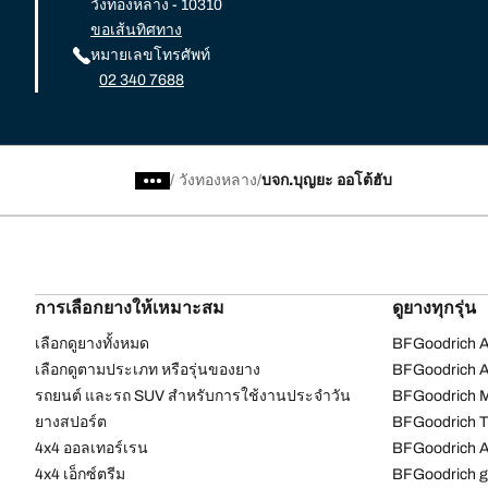
วังทองหลาง - 10310
ขอเส้นทิศทาง
หมายเลขโทรศัพท์
02 340 7688
/
วังทองหลาง
บจก.บุญยะ ออโต้ฮับ
การเลือกยางให้เหมาะสม
ดูยางทุกรุ่น
เลือกดูยางทั้งหมด
BFGoodrich Al
เลือกดูตามประเภท หรือรุ่นของยาง
BFGoodrich Al
รถยนต์ และรถ SUV สำหรับการใช้งานประจำวัน
BFGoodrich M
ยางสปอร์ต
BFGoodrich Tr
4x4 ออลเทอร์เรน​
BFGoodrich A
4x4 เอ็กซ์ตรีม​
BFGoodrich g