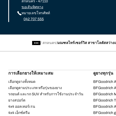
สกลนคร - 47110
ขอเส้นทิศทาง
หมายเลขโทรศัพท์
042 707 555
/
สกลนคร
มณฑลไทร์เซอร์วิส สาขาโลตัสสว่าง
การเลือกยางให้เหมาะสม
ดูยางทุกรุ่น
เลือกดูยางทั้งหมด
BFGoodrich Al
เลือกดูตามประเภท หรือรุ่นของยาง
BFGoodrich Al
รถยนต์ และรถ SUV สำหรับการใช้งานประจำวัน
BFGoodrich M
ยางสปอร์ต
BFGoodrich Tr
4x4 ออลเทอร์เรน​
BFGoodrich A
4x4 เอ็กซ์ตรีม​
BFGoodrich g