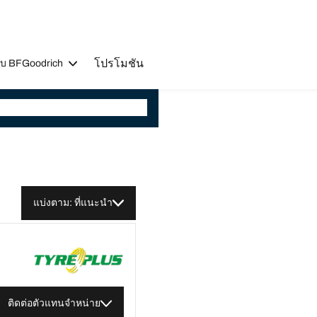
โปรโมชัน
วกับ BFGoodrich
แบ่งตาม: ที่แนะนำ
ติดต่อตัวแทนจำหน่าย