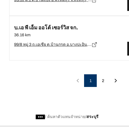
บ.เอ พี เอ็ม ออโต้ เซอร์วิส จก.
36.16 km
99/8 หมู่ 3 ถ.เอเชีย ต.บ้านกรด อ.บางปะอิน, อยุธยา, พระนครศรีอยุธยา 13160, อ.บางปะอิน, อยุธยา - 13160
1
2
/
ค้นหาตัวแทนจำหน่าย
สระบุรี