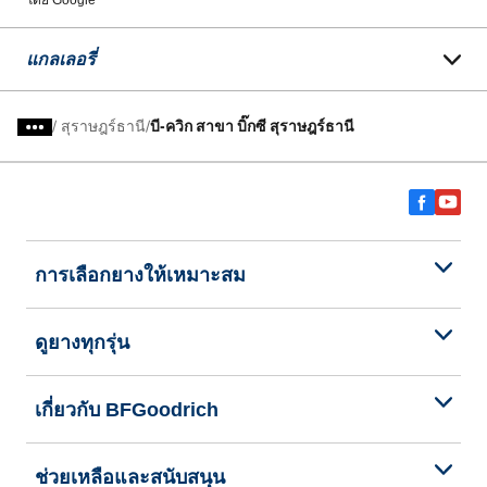
โดย Google
แกลเลอรี่
/
สุราษฎร์ธานี
บี-ควิก สาขา บิ๊กซี สุราษฎร์ธานี
การเลือกยางให้เหมาะสม
ดูยางทุกรุ่น
เกี่ยวกับ BFGoodrich
ช่วยเหลือและสนับสนุน