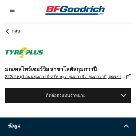
Go to page content
Go to page navigation
กลับ
มณฑลไทร์เซอร์วิส สาขาโลตัสกุมภวาปี
222/2 หมู่1 ถนนกุมภวาปี-ศรีธาตุ ต.กุมภวาปี อ.กุมภาวาปี, อุดรธานี, อุดรธานี 41110, อ.กุมภาวาปี, อุดรธานี - 41110
ติดต่อตัวแทนจำหน่าย
ข้อมูล