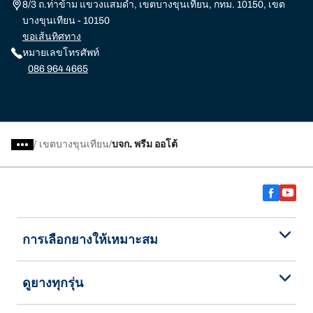
8/3 ถ.ท่าข้าม แขวงแสมดำ, เขตบางขุนเทียน, กทม. 10150, เขต
บางขุนเทียน - 10150
ขอเส้นทิศทาง
หมายเลขโทรศัพท์
086 964 4665
/
เขตบางขุนเทียน
บจก. พรีม ออโต้
การเลือกยางให้เหมาะสม
ดูยางทุกรุ่น